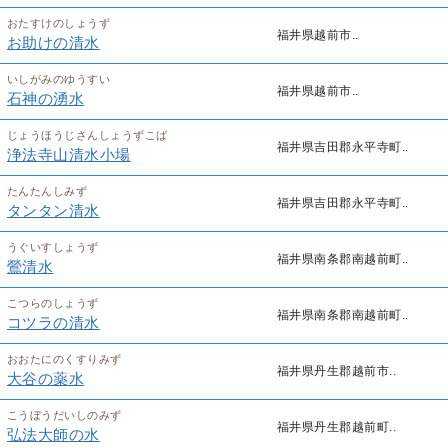
おたすけのしょうず
福井県越前市..
お助けの清水
いしがみのゆうすい
福井県越前市..
石神の湧水
じょうほうじさんしょうずこば
福井県吉田郡永平寺町..
浄法寺山清水小場
たんたんしみず
福井県吉田郡永平寺町..
タンタン清水
うぐいすしょうず
福井県南条郡南越前町..
鶯清水
こつらのしょうず
福井県南条郡南越前町..
コツラの清水
おおたにのくすりみず
福井県丹生郡越前市..
大谷の薬水
こうぼうだいしのみず
福井県丹生郡越前町..
弘法大師の水