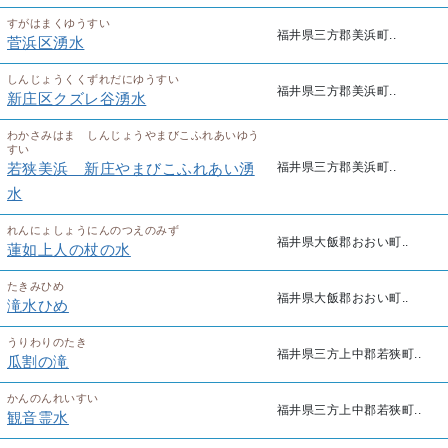
すがはまくゆうすい
福井県三方郡美浜町..
菅浜区湧水
しんじょうくくずれだにゆうすい
福井県三方郡美浜町..
新庄区クズレ谷湧水
わかさみはま しんじょうやまびこふれあいゆう
すい
若狭美浜 新庄やまびこふれあい湧
福井県三方郡美浜町..
水
れんにょしょうにんのつえのみず
福井県大飯郡おおい町..
蓮如上人の杖の水
たきみひめ
福井県大飯郡おおい町..
滝水ひめ
うりわりのたき
福井県三方上中郡若狭町..
瓜割の滝
かんのんれいすい
福井県三方上中郡若狭町..
観音霊水