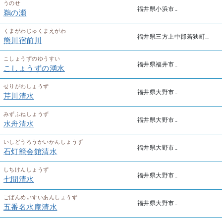
うのせ
福井県小浜市..
鵜の瀬
くまがわじゅくまえがわ
福井県三方上中郡若狭町..
熊川宿前川
こしょうずのゆうすい
福井県福井市..
こしょうずの湧水
せりがわしょうず
福井県大野市..
芹川清水
みずふねしょうず
福井県大野市..
水舟清水
いしどうろうかいかんしょうず
福井県大野市..
石灯籠会館清水
しちけんしょうず
福井県大野市..
七間清水
ごばんめいすいあんしょうず
福井県大野市..
五番名水庵清水