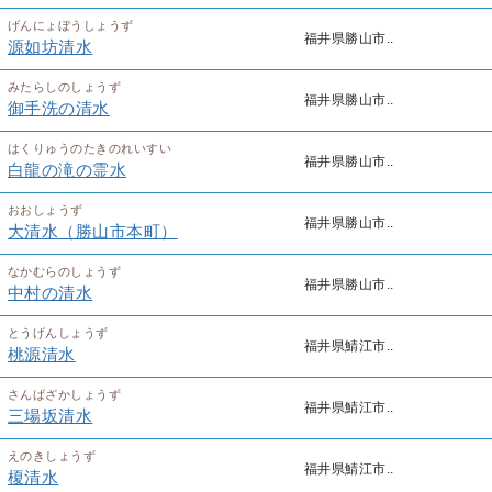
げんにょぼうしょうず
福井県勝山市..
源如坊清水
みたらしのしょうず
福井県勝山市..
御手洗の清水
はくりゅうのたきのれいすい
福井県勝山市..
白龍の滝の霊水
おおしょうず
福井県勝山市..
大清水（勝山市本町）
なかむらのしょうず
福井県勝山市..
中村の清水
とうげんしょうず
福井県鯖江市..
桃源清水
さんばざかしょうず
福井県鯖江市..
三場坂清水
えのきしょうず
福井県鯖江市..
榎清水