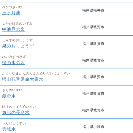
みかづきいけ
福井県福井市..
三ヶ月池
なかいけみのいずみ
福井県敦賀市..
中池見の泉
しみずのおしょうず
福井県敦賀市..
泉のおしょうず
ひのみずのみず
福井県敦賀市..
樋の水の水
かえりやまかんのんえんめいだいじょうすい
福井県敦賀市..
帰山観音延命大乗水
ぎんめいすい
福井県敦賀市..
銀命水
けひのちょうめいすい
福井県敦賀市..
氣比の長命水
うんじょうすい
福井県小浜市..
雲城水