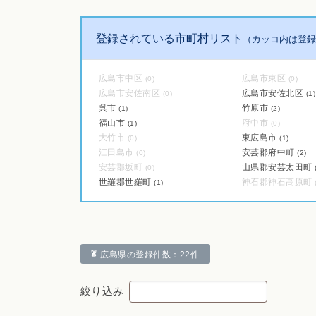
登録されている市町村リスト
（カッコ内は登録
広島市中区
広島市東区
(0)
(0)
広島市安佐南区
広島市安佐北区
(0)
(1)
呉市
竹原市
(1)
(2)
福山市
府中市
(1)
(0)
大竹市
東広島市
(0)
(1)
江田島市
安芸郡府中町
(0)
(2)
安芸郡坂町
山県郡安芸太田町
(0)
世羅郡世羅町
神石郡神石高原町
(1)
広島県の登録件数：22件
絞り込み