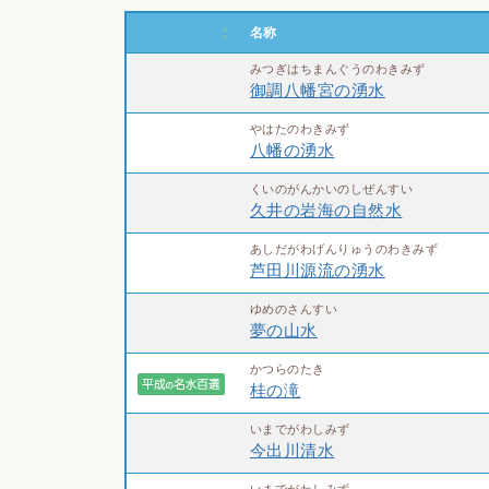
名称
みつぎはちまんぐうのわきみず
御調八幡宮の湧水
やはたのわきみず
八幡の湧水
くいのがんかいのしぜんすい
久井の岩海の自然水
あしだがわげんりゅうのわきみず
芦田川源流の湧水
ゆめのさんすい
夢の山水
かつらのたき
桂の滝
いまでがわしみず
今出川清水
いまでがわしみず