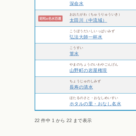
深命水
おおたがわ（ちゅうりゅういき）
太田川（中流域）
こうぼうだいしいっぱいみず
弘法大師一杯水
こうすい
篁水
やまのちょうのいわやごんげん
山野町の岩屋権現
ちょうじゅのしみず
長寿の清水
ほたるのさと・おなしめいすい
ホタルの里・おなし名水
22 件中 1 から 22 まで表示