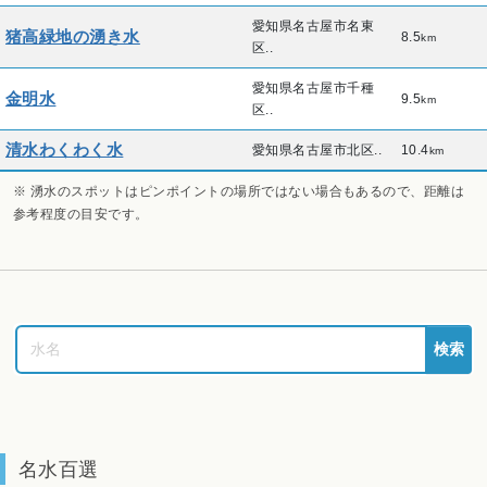
愛知県名古屋市名東
猪高緑地の湧き水
8.5
km
区..
愛知県名古屋市千種
金明水
9.5
km
区..
清水わくわく水
愛知県名古屋市北区..
10.4
km
※ 湧水のスポットはピンポイントの場所ではない場合もあるので、距離は
参考程度の目安です。
検索
名水百選