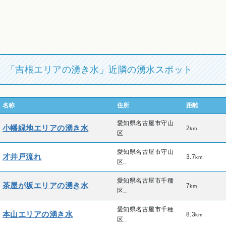
「吉根エリアの湧き水」近隣の湧水スポット
名称
住所
距離
愛知県名古屋市守山
小幡緑地エリアの湧き水
2
km
区..
愛知県名古屋市守山
才井戸流れ
3.7
km
区..
愛知県名古屋市千種
茶屋が坂エリアの湧き水
7
km
区..
愛知県名古屋市千種
本山エリアの湧き水
8.3
km
区..