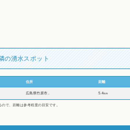
隣の湧水スポット
住所
距離
広島県竹原市..
5.4
km
るので、距離は参考程度の目安です。