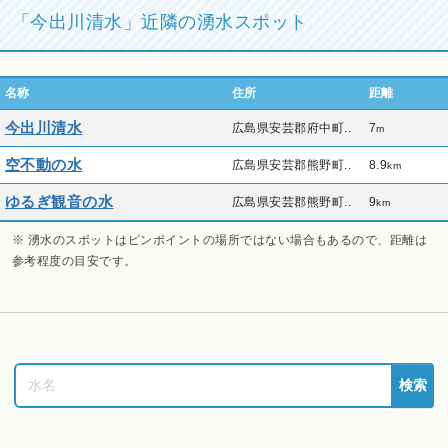
「今出川清水」近隣の湧水スポット
名称
住所
距離
今出川清水
広島県安芸郡府中町..
7
m
空不動の水
広島県安芸郡熊野町..
8.9
km
ゆるぎ観音の水
広島県安芸郡熊野町..
9
km
※ 湧水のスポットはピンポイントの場所ではない場合もあるので、距離は
参考程度の目安です。
検索